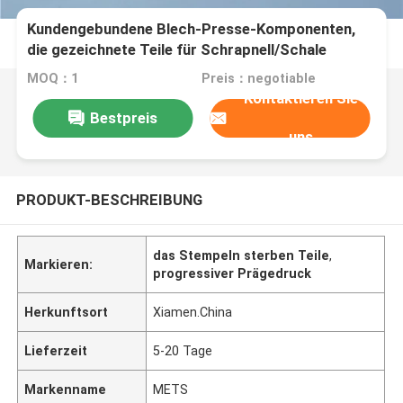
Kundengebundene Blech-Presse-Komponenten,
die gezeichnete Teile für Schrapnell/Schale
löschen
MOQ：1
Preis：negotiable
Kontaktieren Sie
Bestpreis
uns
PRODUKT-BESCHREIBUNG
das Stempeln sterben Teile
,
Markieren:
progressiver Prägedruck
Herkunftsort
Xiamen.China
Lieferzeit
5-20 Tage
Markenname
METS