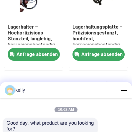
VR Show
Lagerhalter –
Lagerhaltungsplatte –
Hochpräzisions-
Präzisionsgestanzt,
Über uns
Stanzteil, langlebig,
hochfest,
korrosionsbeständig,
korrosionsbeständig,
anpassbar
kundenspezifisch OEM
Anfrage absenden
Anfrage absenden
Fabrik-Ausflug
Qualitätskontrolle
kelly
Treten Sie mit uns in Verbindung
Nachrichten
10:02 AM
Good day, what product are you looking 
Fälle
for?
Metall-Anti-
Metallbefestigungsclamp