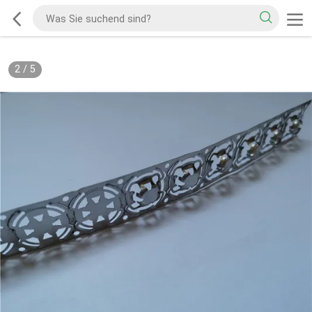
2
/
5