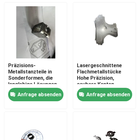
Präzisions-
Lasergeschnittene
Metallstanzteile in
Flachmetallstücke ️
Sonderformen, die
Hohe Präzision,
langlebige Lösungen
saubere Kanten,
für Automobil,
anpassbar, langlebig
Anfrage absenden
Anfrage absenden
Elektronik, Medizin
Haus
und Industrie bieten
Produkte
Videos