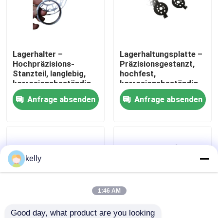
VR Show
Lagerhalter –
Lagerhaltungsplatte –
Über uns
Hochpräzisions-
Präzisionsgestanzt,
Stanzteil, langlebig,
hochfest,
korrosionsbeständig,
korrosionsbeständig,
Fabrik-Ausflug
anpassbar
kundenspezifisch OEM
Anfrage absenden
Anfrage absenden
Qualitätskontrolle
Treten Sie mit uns in Verbindung
kelly
Nachrichten
1:46 AM
Fälle
Good day, what product are you looking 