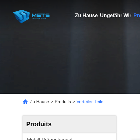
Zu Hause
Ungefähr Wir
Pr
Zu Hause
>
Produits
>
Verteiler-Teile
Produits
Metall Prägestempel