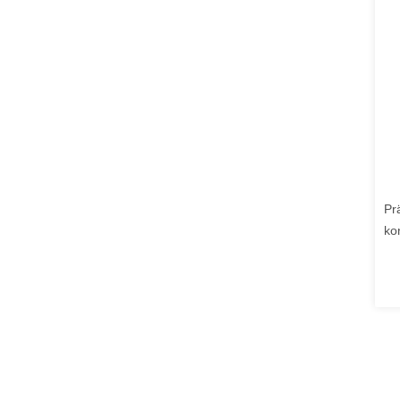
Pr
ko
Br
Ve
Sc
Ko