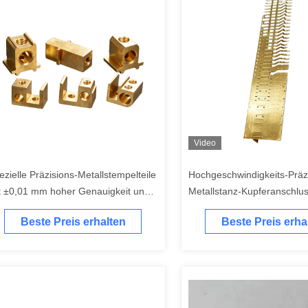
Video
ezielle Präzisions-Metallstempelteile
Hochgeschwindigkeits-Präz
t ±0,01 mm hoher Genauigkeit und
Metallstanz-Kupferanschlus
eiter Materialauswahl für OEM-
Maßtoleranz von ±0,01 mm
Beste Preis erhalten
Beste Preis erha
sungen
mm