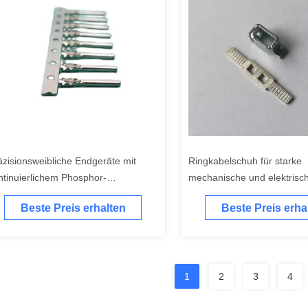
äzisionsweibliche Endgeräte mit
Ringkabelschuh für starke
ntinuierlichem Phosphor-
mechanische und elektrisc
onzstreifen für die automatisierte
Verbindungen in verschied
Beste Preis erhalten
Beste Preis erha
rarbeitung von Kabel- und
Anwendungen
haltanlagen und geringen
ntaktwiderständen
1
2
3
4