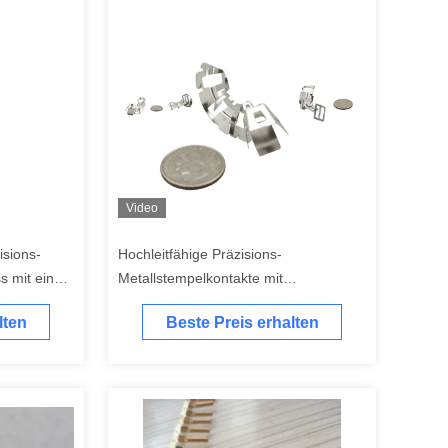
Video
isions-
Hochleitfähige Präzisions-
s mit einer
Metallstempelkontakte mit
 bis ±0,03
Zinnplattierung,
lten
Beste Preis erhalten
Korrosionsbeständigkeit und
Dimensionstoleranz von ±0,01 mm bis
±0,03 mm