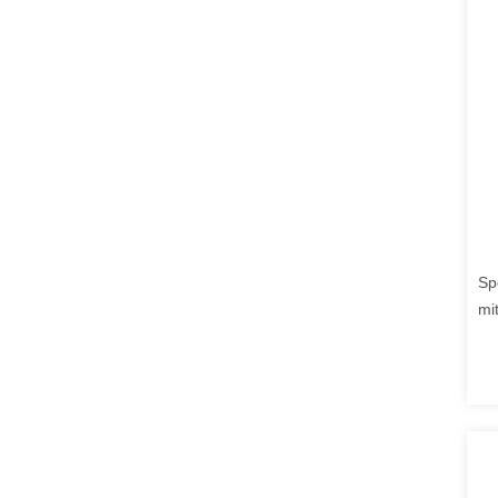
Sp
mi
br
Lö