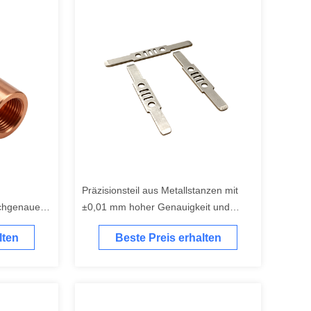
Präzisionsteil aus Metallstanzen mit
ochgenaue
±0,01 mm hoher Genauigkeit und
ndungen
breiter Materialkompatibilität für die
lten
Beste Preis erhalten
OEM-Fertigung