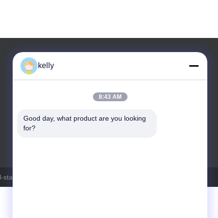
kelly
8:43 AM
Good day, what product are you looking 
for?
Telefon: 008613860452810
-stampingdies.com . Alle Rechte vorbehalten.