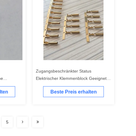
Zugangsbeschränkter Status
he
Elektrischer Klemmenblock Geeignet
enen
für Signal- und Stromverkabelung
lten
Beste Preis erhalten
Gewährleistung der elektrischen
Verbindung
5