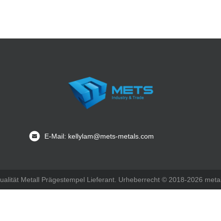
E-Mail: kellylam@mets-metals.com
ualität Metall Prägestempel Lieferant. Urheberrecht © 2018-2026 metal