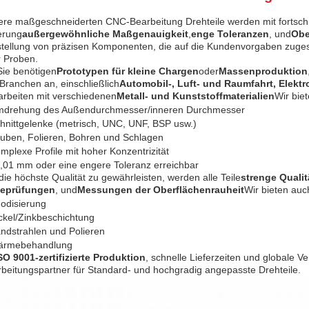
re maßgeschneiderten CNC-Bearbeitung Drehteile werden mit fortschr
erung
außergewöhnliche Maßgenauigkeit
,
enge Toleranzen
, und
Obe
tellung von präzisen Komponenten, die auf die Kundenvorgaben zugesc
 Proben.
ie benötigen
Prototypen für kleine Chargen
oder
Massenproduktion
Branchen an, einschließlich
Automobil-, Luft- und Raumfahrt, Elektr
arbeiten mit verschiedenen
Metall- und Kunststoffmaterialien
Wir bie
drehung des Außendurchmesser/inneren Durchmesser
hnittgelenke (metrisch, UNC, UNF, BSP usw.)
uben, Folieren, Bohren und Schlagen
mplexe Profile mit hoher Konzentrizität
,01 mm oder eine engere Toleranz erreichbar
ie höchste Qualität zu gewährleisten, werden alle Teile
strenge Qualit
teprüfungen
, und
Messungen der Oberflächenrauheit
Wir bieten auc
odisierung
ckel/Zinkbeschichtung
ndstrahlen und Polieren
ärmebehandlung
SO 9001-zertifizierte Produktion
, schnelle Lieferzeiten und globale V
beitungspartner für Standard- und hochgradig angepasste Drehteile.