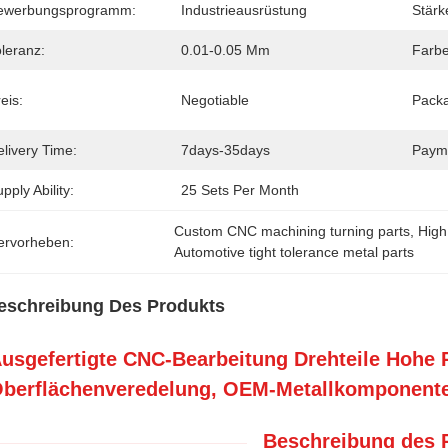
ewerbungsprogramm:
Industrieausrüstung
Stärk
leranz:
0.01-0.05 Mm
Farbe
eis:
Negotiable
Packa
livery Time:
7days-35days
Paym
pply Ability:
25 Sets Per Month
Custom CNC machining turning parts
, 
High
ervorheben:
Automotive tight tolerance metal parts
eschreibung Des Produkts
usgefertigte CNC-Bearbeitung Drehteile Hohe P
berflächenveredelung, OEM-Metallkomponenten
Beschreibung des 