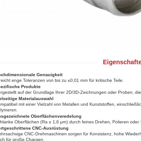
Eigenschaft
chdimensionale Genauigkeit
reicht enge Toleranzen von bis zu ±0,01 mm für kritische Teile.
ezifische Produkte
rgestellt auf der Grundlage Ihrer 2D/3D-Zeichnungen oder Proben, di
elseitige Materialauswahl
mpatibel mit einer Vielzahl von Metallen und Kunststoffen, einschließl
lymeren.
sgezeichnete Oberflächenveredelung
hlanke Oberflächen (Ra ≤ 1,6 μm) durch feines Drehen, Polieren ode
rtgeschrittene CNC-Ausrüstung
hrsachsige CNC-Drehmaschinen sorgen für Konsistenz, hohe Wiederholba
ch für große Chargen.