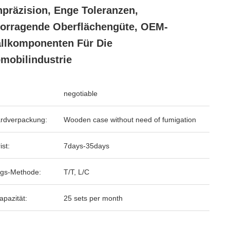
präzision, Enge Toleranzen,
orragende Oberflächengüte, OEM-
llkomponenten Für Die
mobilindustrie
negotiable
rdverpackung:
Wooden case without need of fumigation
ist:
7days-35days
gs-Methode:
T/T, L/C
apazität:
25 sets per month