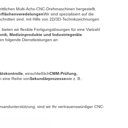
ittlichen Multi-Achs-CNC-Drehmaschinen hergestellt,
rflächenveredelungen
Wir sind spezialisiert auf die
hnitten sind, mit Hilfe von 2D/3D-Technikzeichnungen
, bieten wir flexible Fertigungslösungen für eine Vielzahl
onik, Medizinprodukte und Industriegeräte
.
ten folgende Dienstleistungen an:
ätskontrolle
, einschließlich
CMM-Prüfung,
h eine Reihe von
Sekundärprozesse
wie z. B.:
ersandunterstützung, sind wir Ihr vertrauenswürdiger CNC-