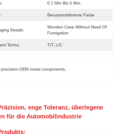
e:
0.1 Mm Bis 5 Mm
:
Benutzerdefinierte Farbe
Wooden Case Without Need Of  
ging Details:
Fumigation
ent Terms:
T/T, L/C
 precision OEM metal components
, 
räzision, enge Toleranz, überlegene
 für die Automobilindustrie
Produkts: