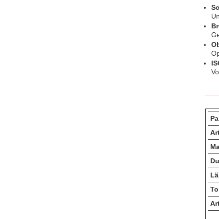
Sc
Un
Br
Ge
Ob
Op
IS
Vo
Pa
Ar
Ma
Du
Lä
To
Ar