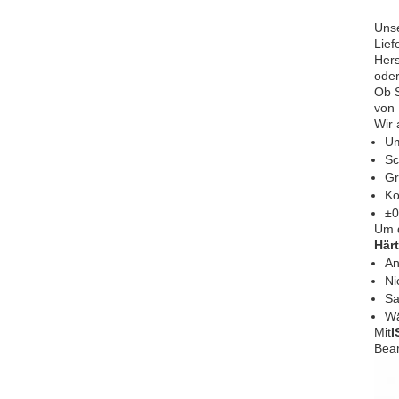
Unse
Lief
Hers
oder
Ob S
von 
Wir 
Um
Sc
Gr
Ko
±0
Um d
Här
An
Ni
Sa
W
Mit
I
Bear