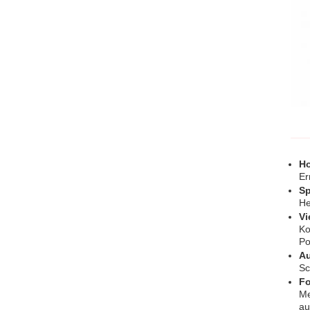
Ho
Er
Sp
He
Vi
Ko
Po
Au
Sc
Fo
Me
au