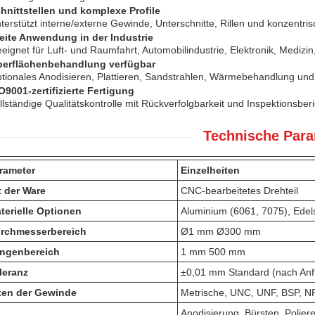
hnittstellen und komplexe Profile
terstützt interne/externe Gewinde, Unterschnitte, Rillen und konzentri
eite Anwendung in der Industrie
eignet für Luft- und Raumfahrt, Automobilindustrie, Elektronik, Medizi
erflächenbehandlung verfügbar
tionales Anodisieren, Plattieren, Sandstrahlen, Wärmebehandlung und
O9001-zertifizierte Fertigung
llständige Qualitätskontrolle mit Rückverfolgbarkeit und Inspektionsber
Technische Para
rameter
Einzelheiten
t der Ware
CNC-bearbeitetes Drehteil
terielle Optionen
Aluminium (6061, 7075), Edels
rchmesserbereich
Ø1 mm Ø300 mm
ngenbereich
1 mm 500 mm
leranz
±0,01 mm Standard (nach Anf
ten der Gewinde
Metrische, UNC, UNF, BSP, N
Anodisierung, Bürsten, Poliere