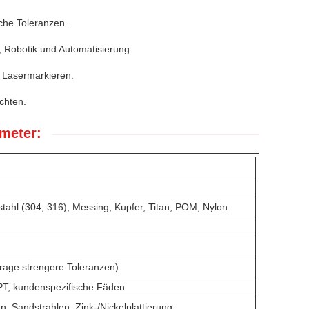
sche Toleranzen.
n, Robotik und Automatisierung.
 Lasermarkieren.
ichten.
meter:
tahl (304, 316), Messing, Kupfer, Titan, POM, Nylon
rage strengere Toleranzen)
PT, kundenspezifische Fäden
n, Sandstrahlen, Zink-/Nickelplattierung,