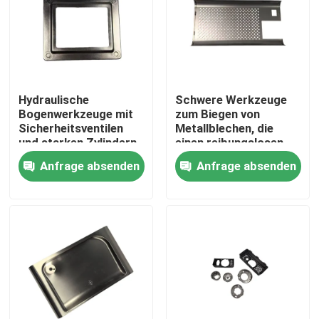
Hydraulische
Schwere Werkzeuge
Bogenwerkzeuge mit
zum Biegen von
Sicherheitsventilen
Metallblechen, die
und starken Zylindern,
einen reibungslosen
die die Leistung unter
Betrieb und ein
Anfrage absenden
Anfrage absenden
Last gewährleisten
gleichbleibendes
Biegergebnis für die
Metallverarbeitung
bieten
Haus
Produkte
Videos