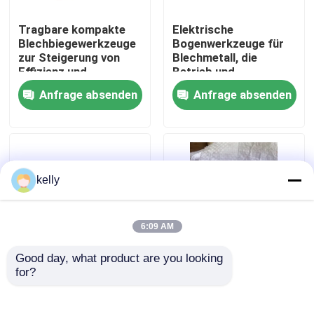
Tragbare kompakte
Elektrische
VR Show
Blechbiegewerkzeuge
Bogenwerkzeuge für
zur Steigerung von
Blechmetall, die
Effizienz und
Betrieb und
Über uns
Genauigkeit bei der
konsistente
Anfrage absenden
Anfrage absenden
Metallbearbeitung
Ergebnisse bieten
Fabrik-Ausflug
Qualitätskontrolle
kelly
Treten Sie mit uns in Verbindung
6:09 AM
Good day, what product are you looking 
Nachrichten
for?
Industrielle
OEMODM
Blechmetallteile ️
kundenspezifische
Schwerlastkonstruktion
Blechverarbeitung
Fälle