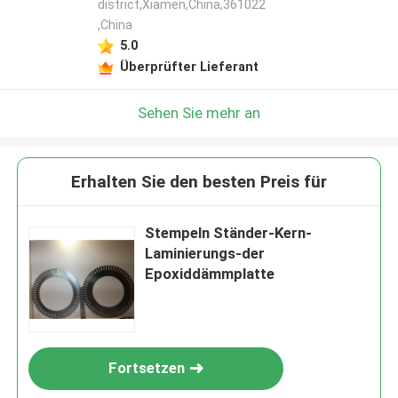
district,Xiamen,China,361022
,China
Hinterlass eine Nachricht
5.0
Wir rufen Sie bald zurück!
Überprüfter Lieferant
Sehen Sie mehr an
Erhalten Sie den besten Preis für
Stempeln Ständer-Kern-
Laminierungs-der
Epoxiddämmplatte
EINREICHUNGEN
Fortsetzen