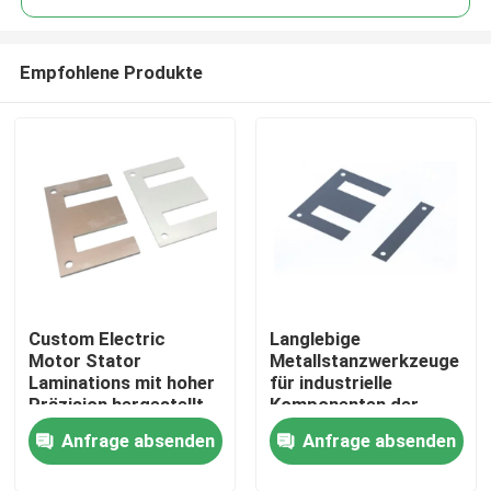
Empfohlene Produkte
Custom Electric
Langlebige
Haus
Motor Stator
Metallstanzwerkzeuge
Laminations mit hoher
für industrielle
Präzision hergestellt,
Komponenten der
Produkte
um optimale
Automobilelektronik
Anfrage absenden
Anfrage absenden
magnetische Leistung
mit
und Langlebigkeit zu
kundenspezifischen
Videos