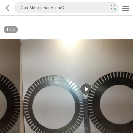
1
/
2