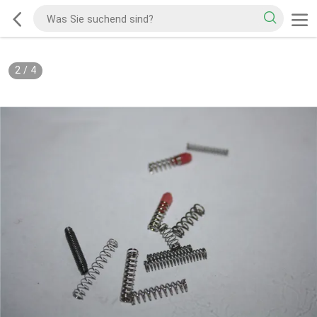
2
/
4