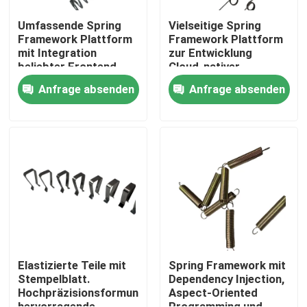
Umfassende Spring
Vielseitige Spring
Framework Plattform
Framework Plattform
mit Integration
zur Entwicklung
beliebter Frontend-
Cloud-nativer
Frameworks und API-
Anwendungen mit
Anfrage absenden
Anfrage absenden
Entwicklungstools
Unterstützung für
Container-
Orchestrierung
Haus
Produkte
Elastizierte Teile mit
Spring Framework mit
Stempelblatt.
Dependency Injection,
Hochpräzisionsformung,
Aspect-Oriented
Videos
hervorragende
Programming und