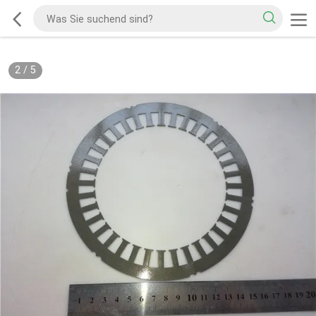
2
/
5