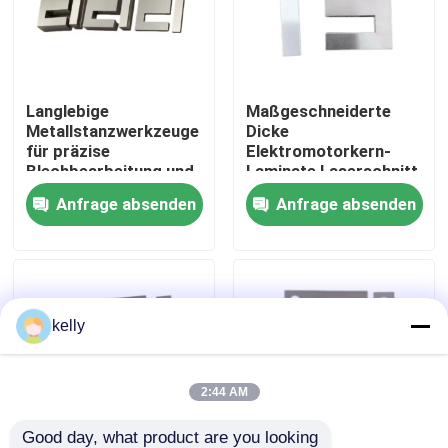
VR Show
Langlebige
Maßgeschneiderte
Über uns
Metallstanzwerkzeuge
Dicke
für präzise
Elektromotorkern-
Blechbearbeitung und
Laminate Laserschnitt
Fabrik-Ausflug
langlebige industrielle
für optimale
Anfrage absenden
Anfrage absenden
Anwendungen
magnetische
Eigenschaften und
Qualitätskontrolle
mechanische
Stabilität
Treten Sie mit uns in Verbindung
kelly
Nachrichten
2:44 AM
Fälle
Good day, what product are you looking 