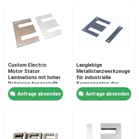
Custom Electric
Langlebige
Motor Stator
Metallstanzwerkzeuge
Laminations mit hoher
für industrielle
Präzision hergestellt,
Komponenten der
um optimale
Automobilelektronik
Anfrage absenden
Anfrage absenden
magnetische Leistung
mit
Haus
und Langlebigkeit zu
kundenspezifischen
gewährleisten
Designs und Leistung
Produkte
Videos