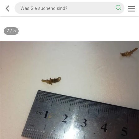
2
/
5