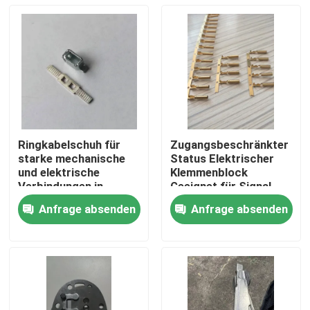
Ringkabelschuh für
Zugangsbeschränkter
starke mechanische
Status Elektrischer
und elektrische
Klemmenblock
Verbindungen in
Geeignet für Signal-
verschiedenen
und Stromverkabelung
Anfrage absenden
Anfrage absenden
Anwendungen
Gewährleistung der
Haus
elektrischen
Verbindung
Produkte
Videos