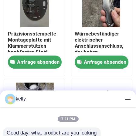
VR Show
Präzisionsstempelte
Wärmebeständiger
Über uns
Montageplatte mit
elektrischer
Klammerstützen
Anschlussanschluss,
hochfester Stahl
der hohen
Fabrik-Ausflug
kundenspezifisches
Temperaturen in
Anfrage absenden
Anfrage absenden
Metallstempeln
industriellen
zuverlässige
elektrischen Anlagen
Qualitätskontrolle
Montageunterstützung
standhält
Treten Sie mit uns in Verbindung
kelly
Nachrichten
7:11 PM
Fälle
Good day, what product are you looking 