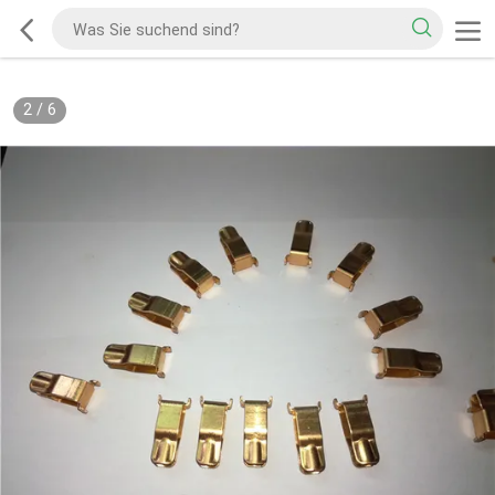
2
/
6