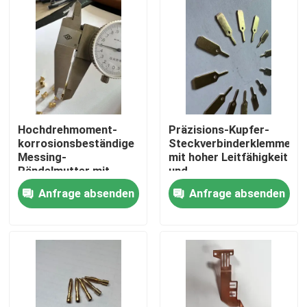
Hochdrehmoment-
Präzisions-Kupfer-
korrosionsbeständige
Steckverbinderklemmen
Messing-
mit hoher Leitfähigkeit
Rändelmutter mit
und
präzisen
Korrosionsbeständigkeit
Anfrage absenden
Anfrage absenden
Innengewinden für
für kundenspezifische
Elektronik
OEM/ODM-
Haus
Anwendungen
Produkte
Videos