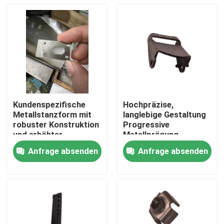
Kundenspezifische
Hochpräzise,
Metallstanzform mit
langlebige Gestaltung
robuster Konstruktion
Progressive
und erhöhter
Metallprägung
Langlebigkeit,
Anfrage absenden
Anfrage absenden
geeignet für
Haus
verschiedene
industrielle Prozesse
Produkte
Videos