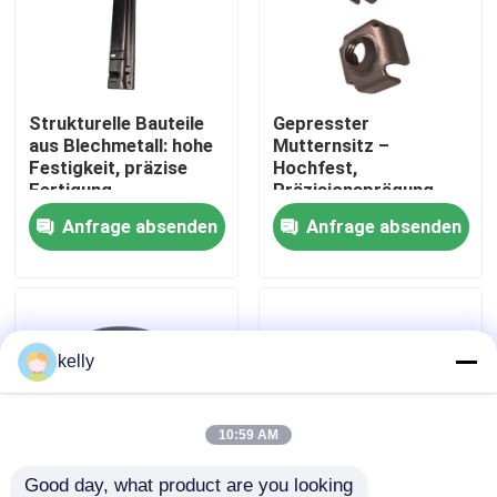
VR Show
Strukturelle Bauteile
Gepresster
Über uns
aus Blechmetall: hohe
Mutternsitz –
Festigkeit, präzise
Hochfest,
Fertigung,
Präzisionsprägung,
Fabrik-Ausflug
Korrosionsbeständigkeit,
langlebiger Stahl,
Anfrage absenden
Anfrage absenden
anpassbar
einfache Installation
Qualitätskontrolle
Treten Sie mit uns in Verbindung
kelly
Nachrichten
10:59 AM
Fälle
Good day, what product are you looking 