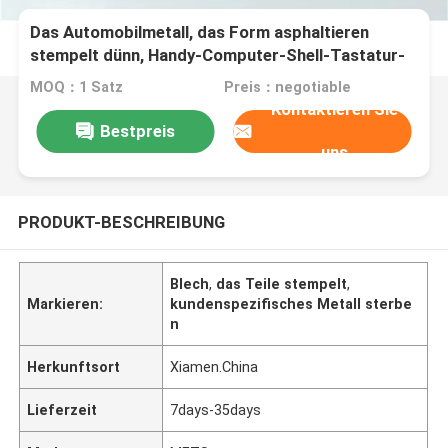
Das Automobilmetall, das Form asphaltieren
stempelt dünn, Handy-Computer-Shell-Tastatur-
Werkzeugausstattung
MOQ：1 Satz
Preis：negotiable
Kontaktieren Sie
Bestpreis
uns
PRODUKT-BESCHREIBUNG
Blech
,
das Teile stempelt
,
Markieren:
kundenspezifisches Metall sterbe
n
Herkunftsort
Xiamen.China
Lieferzeit
7days-35days