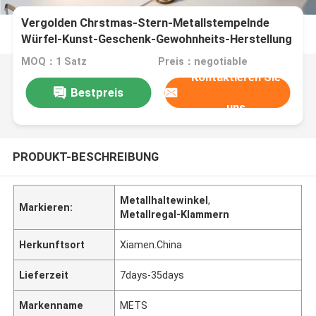
Vergolden Chrstmas-Stern-Metallstempelnde
Würfel-Kunst-Geschenk-Gewohnheits-Herstellung
MOQ：1 Satz
Preis：negotiable
Kontaktieren Sie
Bestpreis
uns
PRODUKT-BESCHREIBUNG
Metallhaltewinkel
,
Markieren:
Metallregal-Klammern
Herkunftsort
Xiamen.China
Lieferzeit
7days-35days
Markenname
METS