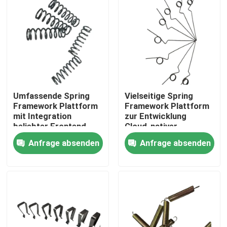
Umfassende Spring
Vielseitige Spring
Framework Plattform
Framework Plattform
mit Integration
zur Entwicklung
beliebter Frontend-
Cloud-nativer
Frameworks und API-
Anwendungen mit
Anfrage absenden
Anfrage absenden
Entwicklungstools
Unterstützung für
Container-
Haus
Orchestrierung
Produkte
Videos