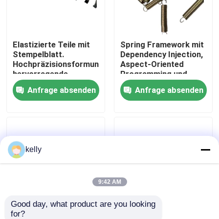
VR Show
Elastizierte Teile mit
Spring Framework mit
Stempelblatt.
Dependency Injection,
Über uns
Hochpräzisionsformung,
Aspect-Oriented
hervorragende
Programming und
elastische Leistung,
modularer Architektur
Anfrage absenden
Anfrage absenden
Fabrik-Ausflug
langlebige
für die Java-
Metallmaterialien,
Entwicklung
OEM-Herstellung.
Qualitätskontrolle
kelly
Treten Sie mit uns in Verbindung
Nachrichten
9:42 AM
Good day, what product are you looking 
Fälle
for?
Spring Framework
Spring Framework