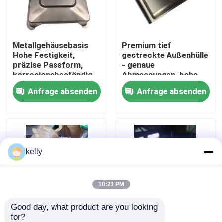
VR Show
Metallgehäusebasis ️
Premium tief
Hohe Festigkeit,
gestreckte Außenhülle
Über uns
präzise Passform,
- genaue
korrosionsbeständig,
Abmessungen, hohe
OEM/ODM anpassbar
Festigkeit, lange
Anfrage absenden
Anfrage absenden
Fabrik-Ausflug
Lebensdauer,
kundenspezifisches
Design
Qualitätskontrolle
kelly
Treten Sie mit uns in Verbindung
Nachrichten
10:23 PM
Good day, what product are you looking 
Fälle
for?
Metall- & Gummi-
Elektrische