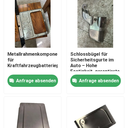
Metallrahmenkomponenten
Schlossbügel für
für
Sicherheitsgurte im
Kraftfahrzeugbatteriepakete
Auto – Hohe
Festigkeit, garantierte
Sicherheit, langlebiges
Anfrage absenden
Anfrage absenden
Design
Haus
Produkte
Videos