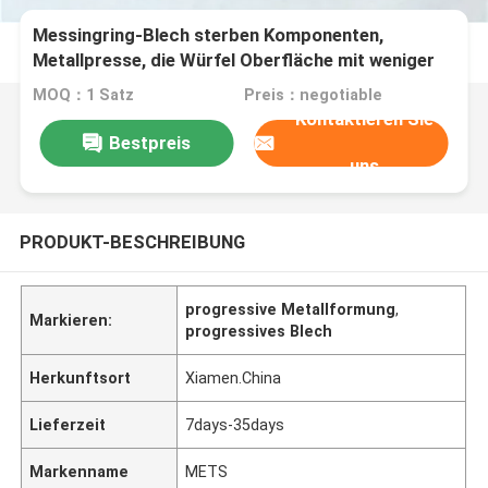
Messingring-Blech sterben Komponenten,
Metallpresse, die Würfel Oberfläche mit weniger
Grat glatt machen
MOQ：1 Satz
Preis：negotiable
Kontaktieren Sie
Bestpreis
uns
PRODUKT-BESCHREIBUNG
progressive Metallformung
,
Markieren:
progressives Blech
Herkunftsort
Xiamen.China
Lieferzeit
7days-35days
Markenname
METS