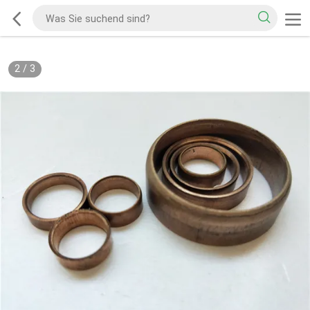
2
/
3