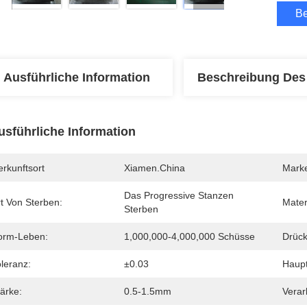
Be
Ausführliche Information
Beschreibung Des
usführliche Information
rkunftsort
Xiamen.China
Mark
Das Progressive Stanzen 
t Von Sterben:
Mater
Sterben
orm-Leben:
1,000,000-4,000,000 Schüsse
Drück
leranz:
±0.03
Haupt
ärke:
0.5-1.5mm
Verar