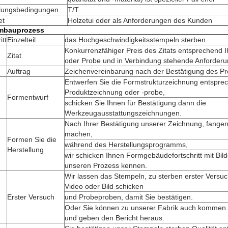
lungsbedingungen
T/T
et
Holzetui oder als Anforderungen des Kunden
mbauprozess
itt
Einzelteil
das Hochgeschwindigkeitsstempeln sterben
Konkurrenzfähiger Preis des Zitats entsprechend I
Zitat
oder Probe und in Verbindung stehende Anforderu
Auftrag
Zeichenvereinbarung nach der Bestätigung des Pr
Entwerfen Sie die Formstrukturzeichnung entsprec
Produktzeichnung oder -probe,
Formentwurf
schicken Sie Ihnen für Bestätigung dann die
Werkzeugausstattungszeichnungen.
Nach Ihrer Bestätigung unserer Zeichnung, fangen
machen,
Formen Sie die
während des Herstellungsprogramms,
Herstellung
wir schicken Ihnen Formgebäudefortschritt mit Bil
unseren Prozess kennen.
Wir lassen das Stempeln, zu sterben erster Versuc
Video oder Bild schicken
Erster Versuch
und Probeproben, damit Sie bestätigen.
Oder Sie können zu unserer Fabrik auch kommen. U
und geben den Bericht heraus.