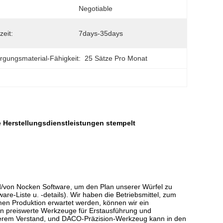
Negotiable
zeit:
7days-35days
rgungsmaterial-Fähigkeit:
25 Sätze Pro Monat
he Herstellungsdienstleistungen stempelt
d/von Nocken Software, um den Plan unserer Würfel zu
are-Liste u. -details). Wir haben die Betriebsmittel, zum
en Produktion erwartet werden, können wir ein
en preiswerte Werkzeuge für Erstausführung und
serem Verstand, und DACO-Präzision-Werkzeug kann in den