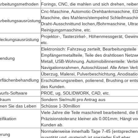
arbeitungsmethoden
Forings, CNC, die mahlen und sich drehen, reiben
Cnc-Maschine, Automotic-Drehbankmaschine, ED
Maschine, des Mahlens/stempelnd Schleifmaschi
arbeitungsausrüstung
Draht-Ausschnittund lochen,/Bohrmaschine, Ultra
Reinigungsmaschine, etc.
Projektor-, Tasterzirkel-, Höhenmessgerät, Gewin
deckungsausrüstung
etc.
Elektronisch: Fahrzeug zerteilt, Bearbeitungsteil
Empfängermetallteile, Teile des drahtlosen Net
endung
Metall, USB-Wohnung. Automobilinnenteile: Verbi
Navigationsrahmen, Autoschlüssel. Alle Arten Verbi
Überzug, Malerei, Pulverbeschichtung, Anodisati
rflächenbehandlung
Erschütterungsreiben, polierend, Brushing.or en
des Kunden.
wurfs-Software
PROE, ug, SOLIDWORK, CAD, etc.
lraum
Sondern Sie/multi pro Antrag aus
men Sie das Leben
Schüsse 1-30million
Viele Jahre die Teile maschinell bearbeitend, die 
ifikation
Präzisionstoleranz kleiner als 0.001mm; Hängt v
Kunden ab.
Normalerweise innerhalb Tage 7-45 (entspreche
erung
quantität und -material) ist spezieller Fall eher