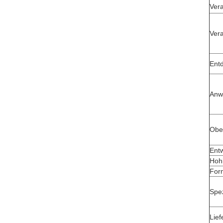
Ver
Ver
Ent
Anw
Obe
Ent
Hoh
For
Spez
Lief