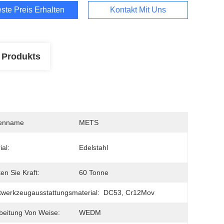
ste Preis Erhalten
Kontakt Mit Uns
 Produkts
enname
METS
ial:
Edelstahl
en Sie Kraft:
60 Tonne
werkzeugausstattungsmaterial:
DC53, Cr12Mov
beitung Von Weise:
WEDM