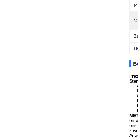
M
V
Z
H
B
Präz
Ste
MET
entw
eine
zuve
Anwe