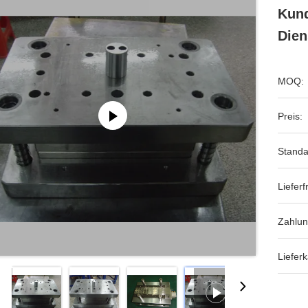
Kund
Dien
MOQ:
Preis:
Standa
Lieferfr
Zahlun
Lieferk