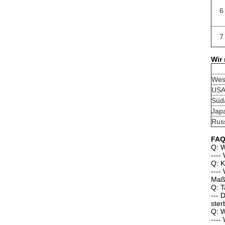
6
7
Wir
Wes
USA
Süd
Jap
Rus
FA
Q: W
----
Q: 
----
Maßt
Q: T
--- 
ster
Q: W
----