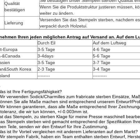
Sie bestätigen unser Stempeln sterben Qualität e
Qualität
Wenn Sie die Produktstruktur justieren müssen, kö
bestätigen
weiter zu ändern.
Versenden Sie das Stempeln sterben, nachdem es 
Lieferung
verpackt durch Holzetui.
 nehmen Ihren jeden möglichen Antrag auf Versand an. Auf dem L
Durch Eil
Auf dem Luftweg
t-Europa
3-5 Tage
4-6 Tage
-&Canada
3-4days
5-6 Tage
asien
3-5 Tage
3-7 Tage
an&South Korea
2-3 Tage
3-4 Tage
sland
--------
---------
Q
as ist Ihre Fertigungsfähigkeit?
 Wir verwenden Sodick/Charmilles zum frabricate sterben Einsätze, Ma
Können Sie alle Maße machen sind entsprechend unserem Entwurf/Pr
 Wir können garantieren, dass alle Maße entsprechend Ihrer Zeichnun
oleranz, die wir tun können, +/-0.003mm ist.
at das Stempeln, zu sterben Klage für meine Presse maschinell bearbe
Das Stempeln sterben wird gemacht entsprechend der Spezifikation I
ben Teile, senden wir den Entwurf für Ihre Zustimmung.
as ist Ihr Vorteil vergleichen mit anderem Lieferanten auf dem Markt?
 Wir stempeln Fabrik, haben ein Team enthalten sterben Entwurf, Hers