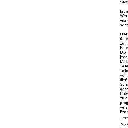
Sens
Ist 
Werk
vibr
sehr
Hier
über
zum 
bear
Die 
jede
Mate
Teil
Teil
vom 
flie
Schr
ges
Entw
zu d
prog
vers
Pro
For
Prod