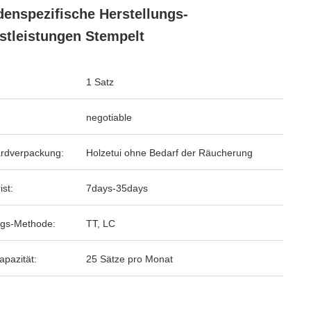
enspezifische Herstellungs-
stleistungen Stempelt
1 Satz
negotiable
rdverpackung:
Holzetui ohne Bedarf der Räucherung
ist:
7days-35days
gs-Methode:
TT, LC
apazität:
25 Sätze pro Monat