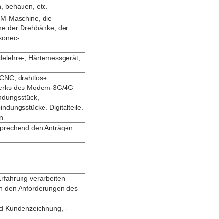
, behauen, etc.
M-Maschine, die
ne der Drehbänke, der
sonec-
delehre-, Härtemessgerät,
e CNC, drahtlose
zwerks des Modem-3G/4G
ndungsstück,
ndungsstücke, Digitalteile.
on
tsprechend den Anträgen
Erfahrung verarbeiten;
on den Anforderungen des
nd Kundenzeichnung, -