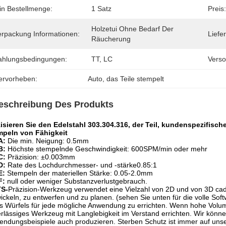
in Bestellmenge:
1 Satz
Preis:
Holzetui Ohne Bedarf Der 
erpackung Informationen:
Liefer
Räucherung
ahlungsbedingungen:
TT, LC
Verso
ervorheben:
Auto
, 
das Teile stempelt
eschreibung Des Produkts
isieren Sie den Edelstahl 303.304.316, der Teil, kundenspezifisc
mpeln von Fähigkeit
A:
Die min. Neigung: 0.5mm
B:
Höchste stempelnde Geschwindigkeit: 600SPM/min oder mehr
C:
Präzision: ±0.003mm
D:
Rate des Lochdurchmesser- und -stärke0.85:1
E:
Stempeln der materiellen Stärke: 0.05-2.0mm
F:
null oder weniger Substanzverlustgebrauch.
S-
Präzision-Werkzeug verwendet eine Vielzahl von 2D und von 3D ca
ickeln, zu entwerfen und zu planen. (sehen Sie unten für die volle Softw
s Würfels für jede mögliche Anwendung zu errichten. Wenn hohe Volum
rlässiges Werkzeug mit Langlebigkeit im Verstand errichten. Wir könn
ndungsbeispiele auch produzieren. Sterben Schutz ist immer auf un