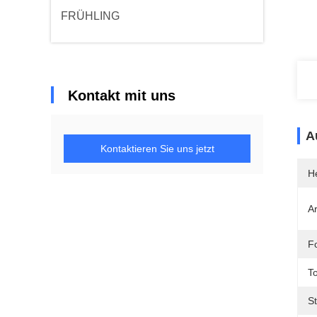
FRÜHLING
Kontakt mit uns
A
Kontaktieren Sie uns jetzt
He
Ar
F
To
St