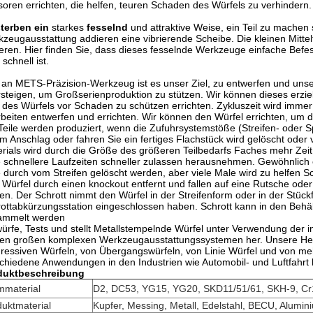
oren errichten, die helfen, teuren Schaden des Würfels zu verhindern.
sterben ein
starkes
fesselnd
und attraktive Weise, ein Teil zu machen 
zeugausstattung addieren eine vibrierende Scheibe. Die kleinen Mittel
ieren. Hier finden Sie, dass dieses fesselnde Werkzeuge einfache Befe
 schnell ist.
 an METS-Präzision-Werkzeug ist es unser Ziel, zu entwerfen und unser
steigen, um Großserienproduktion zu stützen. Wir können dieses erzie
des Würfels vor Schaden zu schützen errichten. Zykluszeit wird immer
beiten entwerfen und errichten. Wir können den Würfel errichten, um d
Teile werden produziert, wenn die Zufuhrsystemstöße (Streifen- oder S
m Anschlag oder fahren Sie ein fertiges Flachstück wird gelöscht oder
rials wird durch die Größe des größeren Teilbedarfs Faches mehr Zei
e schnellere Laufzeiten schneller zulassen herausnehmen. Gewöhnlich 
e durch vom Streifen gelöscht werden, aber viele Male wird zu helfen Sc
Würfel durch einen knockout entfernt und fallen auf eine Rutsche ode
ßen. Der Schrott nimmt den Würfel in der Streifenform oder in der Stü
ottabkürzungsstation eingeschlossen haben. Schrott kann in den Behä
ammelt werden
ürfe, Tests und stellt Metallstempelnde Würfel unter Verwendung der 
en großen komplexen Werkzeugausstattungssystemen her. Unsere Hers
ressiven Würfeln, von Übergangswürfeln, von Linie Würfel und von me
chiedene Anwendungen in den Industrien wie Automobil- und Luftfahrt 
duktbeschreibung
mmaterial
D2, DC53, YG15, YG20, SKD11/51/61, SKH-9, C
uktmaterial
Kupfer, Messing, Metall, Edelstahl, BECU, Alumin