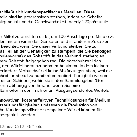
schließt sich kundenspezifisches Metall an. Diese
teile sind im progressiven sterben, indem sie Scheibe
stigung ist und die Geschwindigkeit, neerly 120ps/munite
 Mittel zu errichten stirbt, um 100 Anschläge pro Minute zu
len, indem wir in den Sensoren und in anderen Zusätzen,
 beachtet, wenn Sie unser Verbund sterben Sie zu
as Teil an der Genauigkeit zu stempeln, die Sie benötigen.
pulenvorrat) des Rohstoffs in das Verbund sterben; an
 vom Rohstoff freigegeben rad. Die Vorschubzahl des
t, den Würfel herauszunehmen bestimmt, in dem kleinere
erfordern Verbundwürfel keine Abkürzungsstation, weil die
hrott, material zu handhaben addiert. Fertigteile werden
r einen Schieber, wohin sie in den Sammlungsbehälter
ckform abhängig von heraus, wenn Sie eine
ltern oder in den Trichter am Ausgangsende des Würfels
innovativen, kosteneffektiven Techniklösungen für Medium
tellungsfähigkeiten umfassen die Produktion von
hr. Kundenspezifische stempelnde Würfel können für
hergestellt werden
r12mov, Cr12
,
45#, etc.
ium