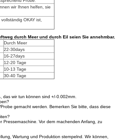
ntsprechend Probe.
nnen wir Ihnen helfen, sie
vollständig OKAY ist,
uftweg durch Meer und durch Eil seien Sie annehmbar.
Durch Meer
22-30days
16-27days
12-20 Tage
10-13 Tage
30-40 Tage
ß, das wir tun können sind +/-0.002mm.
oben?
g/Probe gemacht werden. Bemerken Sie bitte, dass diese
iten?
hrer Pressemaschine. Vor dem machenden Anfang, zu
tellung, Wartung und Produktion stempelnd. Wir können,