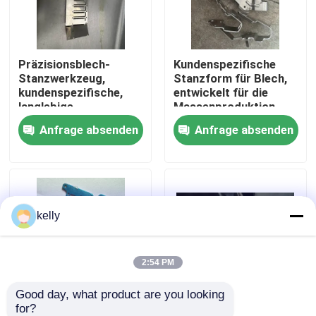
VR Show
Präzisionsblech-
Kundenspezifische
Stanzwerkzeug,
Stanzform für Blech,
Über uns
kundenspezifische,
entwickelt für die
langlebige
Massenproduktion
Werkzeuglösung für
und bietet langlebige
Anfrage absenden
Anfrage absenden
Fabrik-Ausflug
Automobil-,
Leistung in der
Elektronik- und
Metallbearbeitung
Industrieanwendungen
Qualitätskontrolle
kelly
Treten Sie mit uns in Verbindung
Nachrichten
2:54 PM
Good day, what product are you looking 
Fälle
for?
Präzisionsplatten-
Präzisionsplatten-