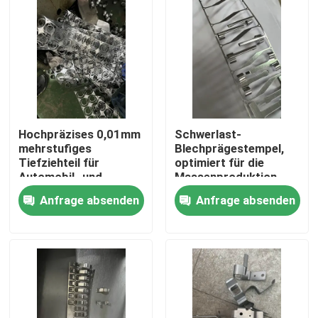
Hochpräzises 0,01mm
Schwerlast-
mehrstufiges
Blechprägestempel,
Tiefziehteil für
optimiert für die
Automobil- und
Massenproduktion
Medizinanwendungen
und langlebige
Anfrage absenden
Anfrage absenden
Leistung in der
Metallverarbeitung
Haus
Produkte
Videos