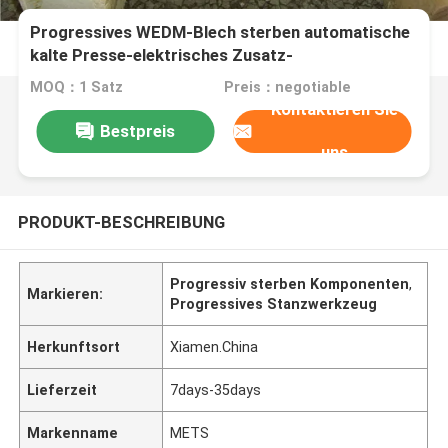
Progressives WEDM-Blech sterben automatische
kalte Presse-elektrisches Zusatz-
Hochgeschwindigkeitserzeugnis
MOQ：1 Satz
Preis：negotiable
Kontaktieren Sie
Bestpreis
uns
PRODUKT-BESCHREIBUNG
Progressiv sterben Komponenten
,
Markieren:
Progressives Stanzwerkzeug
Herkunftsort
Xiamen.China
Lieferzeit
7days-35days
Markenname
METS