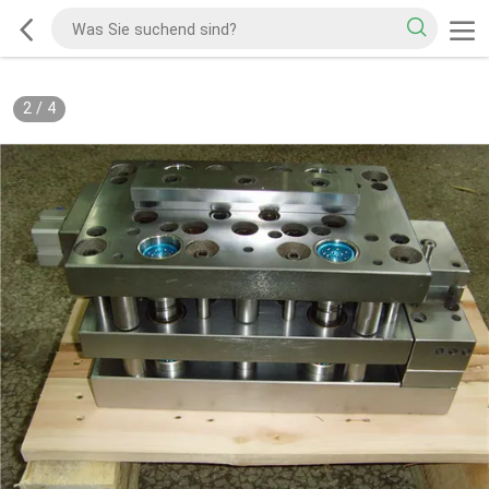
2
/
4