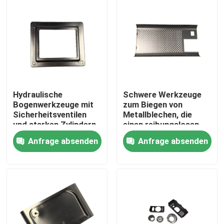
Hydraulische
Schwere Werkzeuge
Bogenwerkzeuge mit
zum Biegen von
Sicherheitsventilen
Metallblechen, die
und starken Zylindern,
einen reibungslosen
die die Leistung unter
Betrieb und ein
Anfrage absenden
Anfrage absenden
Last gewährleisten
gleichbleibendes
Biegergebnis für die
Haus
Metallverarbeitung
bieten
Produkte
Videos