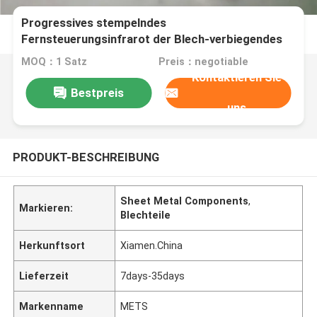
Progressives stempelndes
Fernsteuerungsinfrarot der Blech-verbiegendes
Würfel-12G 19G empfängt Teile
MOQ：1 Satz
Preis：negotiable
Kontaktieren Sie
Bestpreis
uns
PRODUKT-BESCHREIBUNG
Sheet Metal Components
,
Markieren:
Blechteile
Herkunftsort
Xiamen.China
Lieferzeit
7days-35days
Markenname
METS