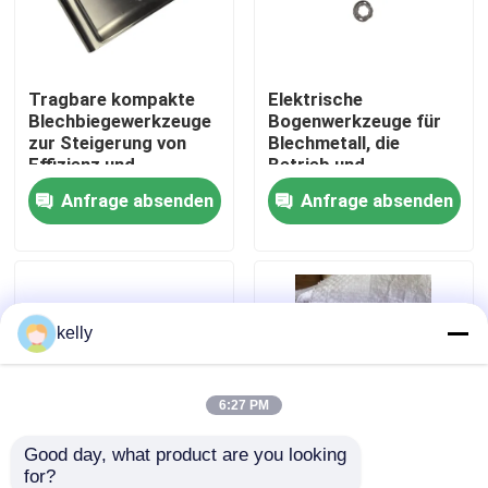
VR Show
Tragbare kompakte
Elektrische
Blechbiegewerkzeuge
Bogenwerkzeuge für
Über uns
zur Steigerung von
Blechmetall, die
Effizienz und
Betrieb und
Genauigkeit bei der
konsistente
Anfrage absenden
Anfrage absenden
Fabrik-Ausflug
Metallbearbeitung
Ergebnisse bieten
Qualitätskontrolle
kelly
Treten Sie mit uns in Verbindung
Nachrichten
6:27 PM
Good day, what product are you looking 
Fälle
for?
Industrielle
OEMODM