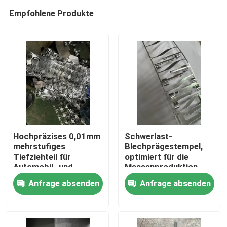
Empfohlene Produkte
Hochpräzises 0,01mm
Schwerlast-
mehrstufiges
Blechprägestempel,
Tiefziehteil für
optimiert für die
Haus
Automobil- und
Massenproduktion
Medizinanwendungen
und langlebige
Anfrage absenden
Anfrage absenden
Leistung in der
Produkte
Metallverarbeitung
Videos