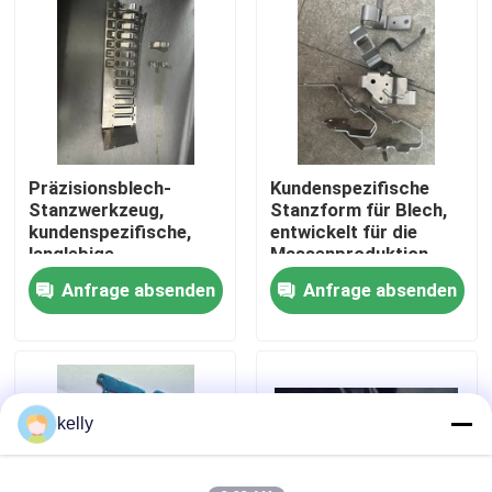
VR Show
Über uns
Präzisionsblech-
Kundenspezifische
Fabrik-Ausflug
Stanzwerkzeug,
Stanzform für Blech,
kundenspezifische,
entwickelt für die
langlebige
Massenproduktion
Qualitätskontrolle
Werkzeuglösung für
und bietet langlebige
Anfrage absenden
Anfrage absenden
Automobil-,
Leistung in der
Elektronik- und
Metallbearbeitung
Treten Sie mit uns in Verbindung
Industrieanwendungen
Nachrichten
kelly
Fälle