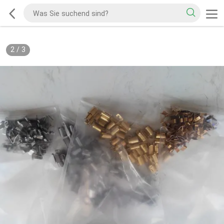
2
/
3