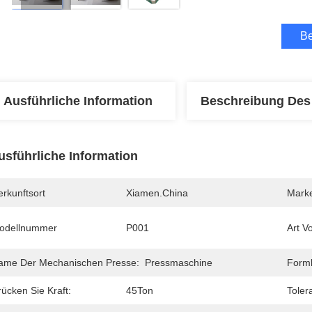
Be
Ausführliche Information
Beschreibung Des
usführliche Information
rkunftsort
Xiamen.China
Mark
odellnummer
P001
Art V
ame Der Mechanischen Presse:
Pressmaschine
Form
ücken Sie Kraft:
45Ton
Toler