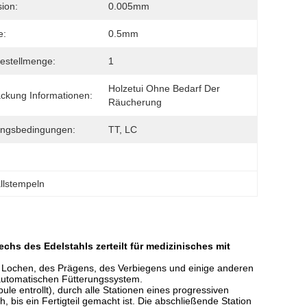
sion:
0.005mm
e:
0.5mm
estellmenge:
1
Holzetui Ohne Bedarf Der 
ckung Informationen:
Räucherung
ungsbedingungen:
TT, LC
llstempeln
hs des Edelstahls zerteilt für medizinisches mit
 Lochen, des Prägens, des Verbiegens und einige anderen
automatischen Fütterungssystem.
le entrollt), durch alle Stationen eines progressiven
 bis ein Fertigteil gemacht ist. Die abschließende Station