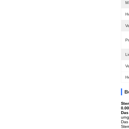
M
H
V
Pr
Li
V
H
B
Ste
0.0
Das
umge
Das 
Stem