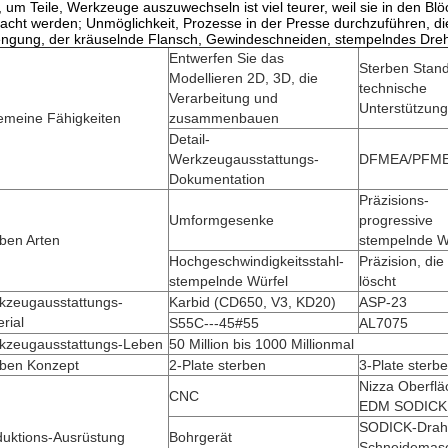
, um Teile, Werkzeuge auszuwechseln ist viel teurer, weil sie in den B
cht werden; Unmöglichkeit, Prozesse in der Presse durchzuführen, die 
ngung, der kräuselnde Flansch, Gewindeschneiden, stempelndes Dreh
Entwerfen Sie das
Sterben Stand
Modellieren 2D, 3D, die
technische
Verarbeitung und
Unterstützung
emeine Fähigkeiten
zusammenbauen
Detail-
Werkzeugausstattungs-
DFMEA/PFM
Dokumentation
Präzisions-
Umformgesenke
progressive
ben Arten
stempelnde W
Hochgeschwindigkeitsstahl-
Präzision, die
stempelnde Würfel
löscht
kzeugausstattungs-
Karbid (CD650, V3, KD20)
ASP-23
rial
S55C---45#55
AL7075
kzeugausstattungs-Leben
50 Million bis 1000 Millionmal
rben Konzept
2-Plate sterben
3-Plate sterb
Nizza Oberflä
CNC
EDM SODICK
SODICK-Drah
duktions-Ausrüstung
Bohrgerät
Schneidemas