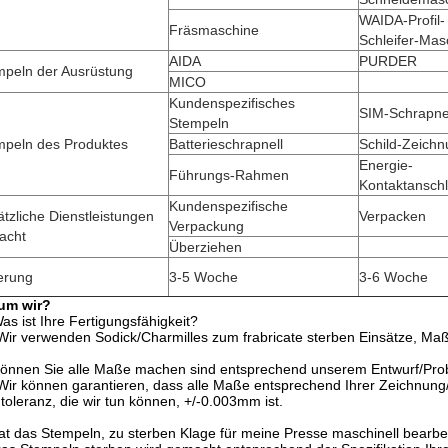
WAIDA-Profil-
Fräsmaschine
Schleifer-Mas
AIDA
PURDER
mpeln der Ausrüstung
MICO
Kundenspezifisches
SIM-Schrapne
Stempeln
mpeln des Produktes
Batterieschrapnell
Schild-Zeich
Energie-
Führungs-Rahmen
Kontaktansch
Kundenspezifische
tzliche Dienstleistungen
Verpacken
Verpackung
acht
Überziehen
erung
3-5 Woche
3-6 Woche
um wir?
as ist Ihre Fertigungsfähigkeit?
 Wir verwenden Sodick/Charmilles zum frabricate sterben Einsätze, Ma
Können Sie alle Maße machen sind entsprechend unserem Entwurf/Pr
 Wir können garantieren, dass alle Maße entsprechend Ihrer Zeichnun
oleranz, die wir tun können, +/-0.003mm ist.
at das Stempeln, zu sterben Klage für meine Presse maschinell bearbe