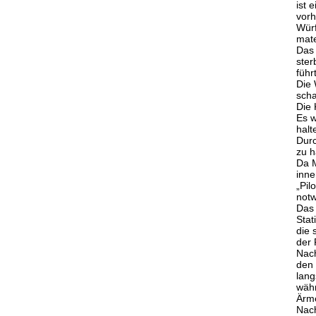
ist 
vorh
Würf
mate
Das 
ster
führ
Die 
scha
Die 
Es w
halt
Durc
zu h
Da M
inne
„Pil
notw
Das 
Stat
die 
der 
Nach
den 
lang
währ
Ärme
Nach