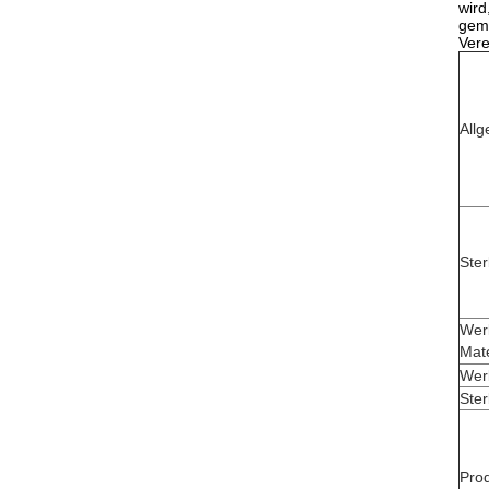
wird
gema
Vere
Allg
Ster
Wer
Mate
Wer
Ste
Pro