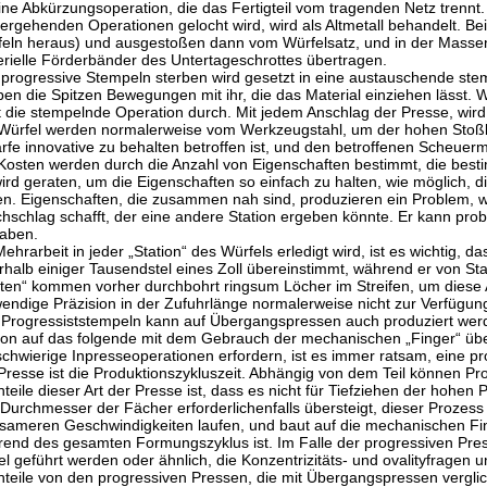
eine Abkürzungsoperation, die das Fertigteil vom tragenden Netz trenn
ergehenden Operationen gelocht wird, wird als Altmetall behandelt. B
eln heraus) und ausgestoßen dann vom Würfelsatz, und in der Massen
rielle Förderbänder des Untertageschrottes übertragen.
progressive Stempeln sterben wird gesetzt in eine austauschende st
ben die Spitzen Bewegungen mit ihr, die das Material einziehen lässt. 
t die stempelnde Operation durch. Mit jedem Anschlag der Presse, wird
Würfel werden normalerweise vom Werkzeugstahl, um der hohen Stoßb
rfe innovative zu behalten betroffen ist, und den betroffenen Scheuerm
Kosten werden durch die Anzahl von Eigenschaften bestimmt, die be
ird geraten, um die Eigenschaften so einfach zu halten, wie möglich
en. Eigenschaften, die zusammen nah sind, produzieren ein Problem, w
hschlag schafft, der eine andere Station ergeben könnte. Er kann pro
aben.
ehrarbeit in jeder „Station“ des Würfels erledigt wird, ist es wichtig, 
rhalb einiger Tausendstel eines Zoll übereinstimmt, während er von Sta
oten“ kommen vorher durchbohrt ringsum Löcher im Streifen, um diese 
endige Präzision in der Zufuhrlänge normalerweise nicht zur Verfügung
Progressiststempeln kann auf Übergangspressen auch produziert werd
ion auf das folgende mit dem Gebrauch der mechanischen „Finger“ üb
schwierige Inpresseoperationen erfordern, ist es immer ratsam, eine pr
Presse ist die Produktionszykluszeit. Abhängig von dem Teil können Pro
teile dieser Art der Presse ist, dass es nicht für Tiefziehen der hohen
Durchmesser der Fächer erforderlichenfalls übersteigt, dieser Prozess
sameren Geschwindigkeiten laufen, und baut auf die mechanischen Fin
end des gesamten Formungszyklus ist. Im Falle der progressiven Pres
l geführt werden oder ähnlich, die Konzentrizitäts- und ovalityfragen u
teile von den progressiven Pressen, die mit Übergangspressen verglich