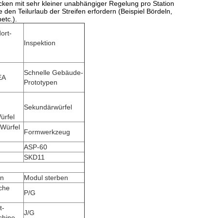
löcken mit sehr kleiner unabhängiger Regelung pro Station
den Teilurlaub der Streifen erfordern (Beispiel Bördeln,
etc.).
ort-
Inspektion
Schnelle Gebäude-
EA
Prototypen
Sekundärwürfel
ürfel
 Würfel
Formwerkzeug
ASP-60
SKD11
en
Modul sterben
che
P/G
t-
J/G
chine