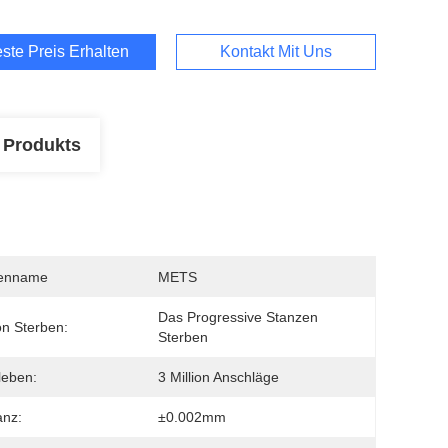
ste Preis Erhalten
Kontakt Mit Uns
 Produkts
enname
METS
Das Progressive Stanzen 
on Sterben:
Sterben
leben:
3 Million Anschläge
anz:
±0.002mm