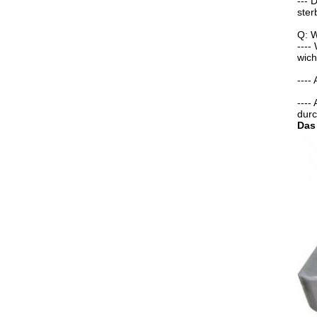
--- 
ster
Q: W
----
wich
----
----
durc
Das