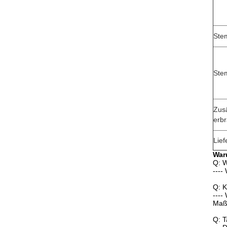
Ste
Ste
Zusä
erbr
Lief
War
Q: W
----
Q: 
----
Maßt
Q: T