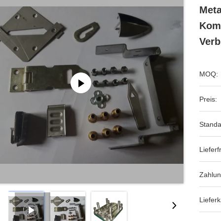
Meta
Komp
Verb
MOQ:
Preis:
Standa
Lieferfr
Zahlun
Lieferk