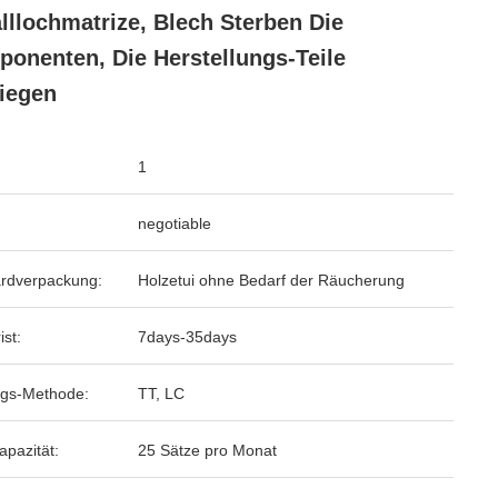
lllochmatrize, Blech Sterben Die
onenten, Die Herstellungs-Teile
iegen
1
negotiable
rdverpackung:
Holzetui ohne Bedarf der Räucherung
ist:
7days-35days
gs-Methode:
TT, LC
apazität:
25 Sätze pro Monat