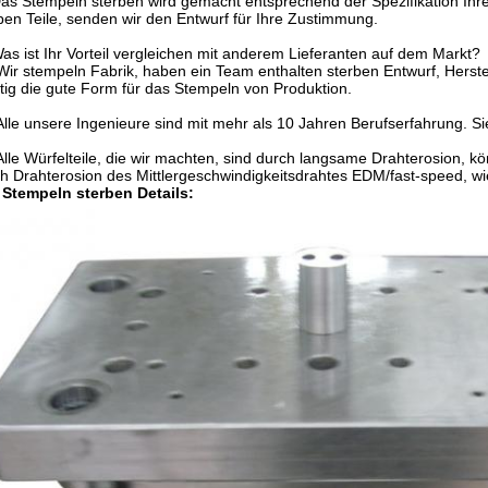
Das Stempeln sterben wird gemacht entsprechend der Spezifikation I
ben Teile, senden wir den Entwurf für Ihre Zustimmung.
as ist Ihr Vorteil vergleichen mit anderem Lieferanten auf dem Markt?
 Wir stempeln Fabrik, haben ein Team enthalten sterben Entwurf, Hers
tig die gute Form für das Stempeln von Produktion.
 Alle unsere Ingenieure sind mit mehr als 10 Jahren Berufserfahrung. Sie
 Alle Würfelteile, die wir machten, sind durch langsame Drahterosion
h Drahterosion des Mittlergeschwindigkeitsdrahtes EDM/fast-speed, wie 
 Stempeln sterben Details: