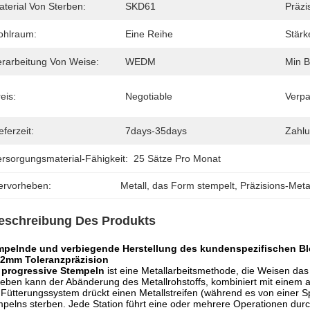
aterial Von Sterben:
SKD61
Präzi
ohlraum:
Eine Reihe
Stärk
erarbeitung Von Weise:
WEDM
Min B
eis:
Negotiable
Verpa
eferzeit:
7days-35days
Zahl
ersorgungsmaterial-Fähigkeit:
25 Sätze Pro Monat
ervorheben:
Metall
, 
das Form stempelt
, 
Präzisions-Meta
eschreibung Des Produkts
mpelnde und verbiegende Herstellung des kundenspezifischen Blec
02mm Toleranzpräzision
 progressive Stempeln
ist
eine Metallarbeitsmethode, die Weisen das
ben kann der Abänderung des Metallrohstoffs, kombiniert mit einem 
Fütterungssystem drückt einen Metallstreifen (während es von einer Spu
pelns sterben. Jede Station führt eine oder mehrere Operationen durch,