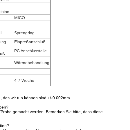
chine
MICO
ll
Sprengring
nung
Einpreßanschluß
PC Anschlussteile
luß
Wärmebehandlung
4-7 Woche
ß, das wir tun können sind +/-0.002mm.
oben?
g/Probe gemacht werden. Bemerken Sie bitte, dass diese
iten?