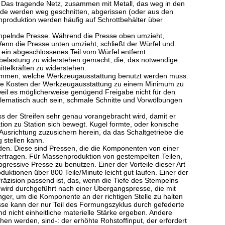
t. Das tragende Netz, zusammen mit Metall, das weg in den
eide werden weg geschnitten, abgerissen (oder aus den
produktion werden häufig auf Schrottbehälter über
empelnde Presse. Während die Presse oben umzieht,
Wenn die Presse unten umzieht, schließt der Würfel und
 ein abgeschlossenes Teil vom Würfel entfernt.
elastung zu widerstehen gemacht, die, das notwendige
ittelkräften zu widerstehen.
stimmen, welche Werkzeugausstattung benutzt werden muss.
, die Kosten der Werkzeugausstattung zu einem Minimum zu
eil es möglicherweise genügend Freigabe nicht für den
blematisch auch sein, schmale Schnitte und Vorwölbungen
dass der Streifen sehr genau vorangebracht wird, damit er
tion zu Station sich bewegt. Kugel formte, oder konische
Ausrichtung zuzusichern herein, da das Schaltgetriebe die
 stellen kann.
en. Diese sind Pressen, die die Komponenten von einer
ertragen. Für Massenproduktion von gestempelten Teilen,
ogressive Presse zu benutzen. Einer der Vorteile dieser Art
duktionen über 800 Teile/Minute leicht gut laufen. Einer der
 Präzision passend ist, das, wenn die Tiefe des Stempelns
 wird durchgeführt nach einer Übergangspresse, die mit
ger, um die Komponente an der richtigen Stelle zu halten
se kann der nur Teil des Formungszyklus durch gefederte
nd nicht einheitliche materielle Stärke ergeben. Andere
en werden, sind-: der erhöhte Rohstoffinput, der erfordert