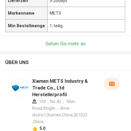
Lieferzeit
5-20days
Markenname
METS
Min Bestellmenge
1-teilig
Sehen Sie mehr an
ÜBER UNS
Xiamen METS Industry &
Trade Co., Ltd
Herstellerprofil
102，No.42， Xibin
Road,Xinglin，Jimei
district,Xiamen,China,361022
,China
5.0