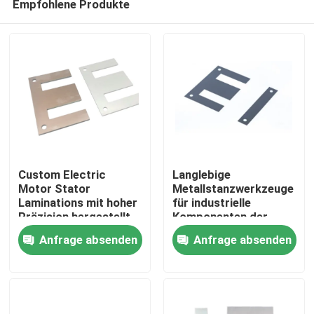
Empfohlene Produkte
Custom Electric
Langlebige
Motor Stator
Metallstanzwerkzeuge
Laminations mit hoher
für industrielle
Präzision hergestellt,
Komponenten der
Haus
um optimale
Automobilelektronik
Anfrage absenden
Anfrage absenden
magnetische Leistung
mit
und Langlebigkeit zu
kundenspezifischen
Produkte
gewährleisten
Designs und Leistung
Videos