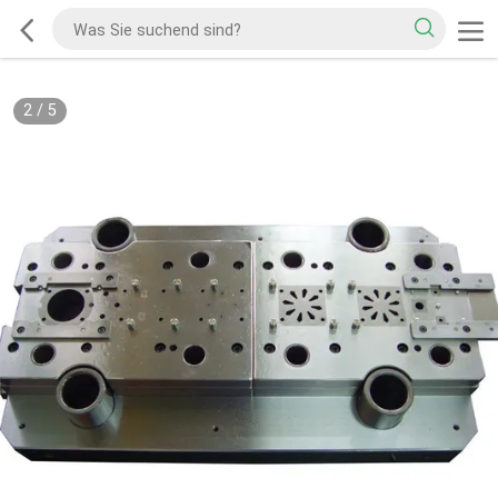
2
/
5