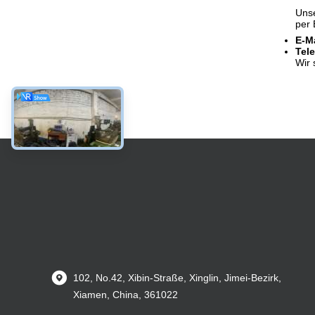
Unse
per 
E-Ma
Tele
Wir 
102, No.42, Xibin-Straße, Xinglin, Jimei-Bezirk,
Xiamen, China, 361022