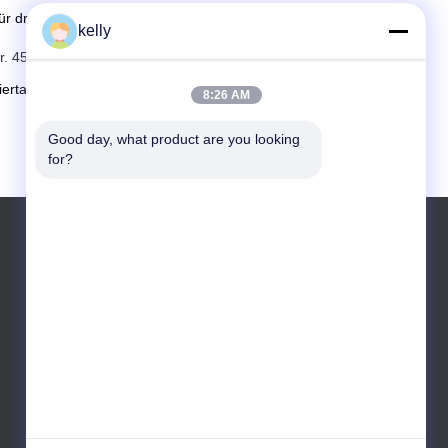
ür dringende Fragen während dieser Zeit können Sie uns
kelly
 45/2001 erstellt.
iertag beantworten.
8:26 AM
Good day, what product are you looking 
for?
Telefon: 008613860452810